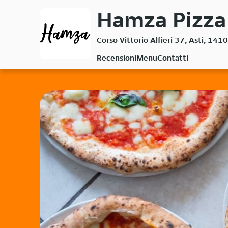
Passa
Hamza Pizza 
al
contenuto
Corso Vittorio Alfieri 37, Asti, 141
principale
Recensioni
Menu
Contatti